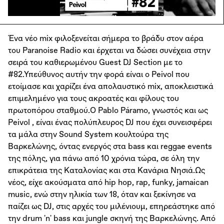
Ένα νέο mix φιλοξενείται σήμερα το βράδυ στον αέρα
του Paranoise Radio και έρχεται να δώσει συνέχεια στην
σειρά του καθιερωμένου Guest DJ Section με το
#82.Υπεύθυνος αυτήν την φορά είναι ο Peivol που
ετοίμασε και χαρίζει ένα απολαυστικό mix, αποκλειστικά
επιμελημένο για τους ακροατές και φίλους του
πρωτοπόρου σταθμού.O Pablo Páramo, γνωστός και ως
Peivol , είναι ένας πολύπλευρος DJ που έχει συνεισφέρει
τα μάλα στην Sound System κουλτούρα της
Βαρκελώνης, όντας ενεργός στα bass και reggae events
της πόλης, για πάνω από 10 χρόνια τώρα, σε όλη την
επικράτεια της Καταλονίας και στα Κανάρια Νησιά.Ως
νέος, είχε ακούσματα από hip hop, rap, funky, jamaican
music, ενώ στην ηλικία των 18, όταν και ξεκίνησε να
παίζει ως DJ, στις αρχές του μιλένιουμ, επηρεάστηκε από
την drum 'n' bass και jungle σκηνή της Βαρκελώνης. Από