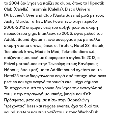
το 2004 ξεκίνησε να παίζει σε clubs, όπως τα Hipnotik
Club (Calella), Insomnis (Calella), Disco Univers
(Arbucies), Overland Club (Santa Susana) μαζί με τους
Jacky Murda, Tuffist, Max Powa, ενώ στην περίοδο
2006-2012 οι εμφανίσεις του αυξήθηκαν σε ακόμη
περισσότερα gigs. Επιπλέον, το 2006, έγινε μέλος του
Addikt Sound System , ενώ συνεργάστηκε με πολλά
ακόμη ντόπια crews, όπως οι Tirutek, Hotel 23, Bistek,
Toolbistek krew, Made In Med, TeknoSoldiers κ.ά.,
παίζοντας μουσική με διαφορετικά styles.Το 2012, ο
Peivol μετακόμισε στην Tενερίφη στους Κανάριους
Νήσους, όπου μαζί με το Addikt sound system και το
Hotel23 crew διοργάνωσαν σειρά από πετυχημένα bass
parties και έχει ενεργό παρουσία εκεί μέχρι σήμερα.
Ταυτόχρονα αυτά τα χρόνια ξεκίνησε την ενασχόλησή
του με την παραγωγή μουσικής, jungle και d'n'b.
Πρόσφατα, μετακόμισε πίσω στην Βαρκελώνη
"τρέχοντας" bass και reggae events, έχει το δικό του
sound system και συνεργάζεται με τους WachoDub,