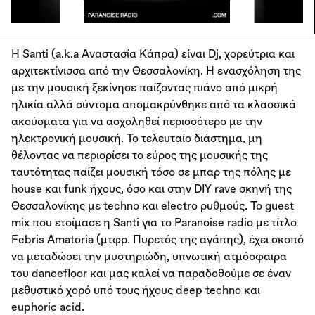
H Santi (a.k.a Αναστασία Κάπρα) είναι Dj, χορεύτρια και
αρχιτεκτίνισσα από την Θεσσαλονίκη. Η ενασχόληση της
με την μουσική ξεκίνησε παίζοντας πιάνο από μικρή
ηλικία αλλά σύντομα απομακρύνθηκε από τα κλασσικά
ακούσματα για να ασχοληθεί περισσότερο με την
ηλεκτρονική μουσική. Το τελευταίο διάστημα, μη
θέλοντας να περιορίσει το εύρος της μουσικής της
ταυτότητας παίζει μουσική τόσο σε μπαρ της πόλης με
house και funk ήχους, όσο και στην DIY rave σκηνή της
Θεσσαλονίκης με techno και electro ρυθμούς. Το guest
mix που ετοίμασε η Santi για το Paranoise radio με τίτλο
Febris Amatoria (μτφρ. Πυρετός της αγάπης), έχει σκοπό
να μεταδώσει την μυστηριώδη, υπνωτική ατμόσφαιρα
του dancefloor και μας καλεί να παραδοθούμε σε έναν
μεθυστικό χορό υπό τους ήχους deep techno και
euphoric acid.