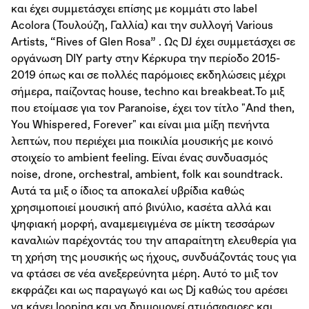
και έχει συμμετάσχει επίσης με κομμάτι στο label
Acolora (Τουλούζη, Γαλλία) και την συλλογή Various
Artists, “Rives of Glen Rosa” . Ως DJ έχει συμμετάσχει σε
οργάνωση DIY party στην Κέρκυρα την περίοδο 2015-
2019 όπως και σε πολλές παρόμοιες εκδηλώσεις μέχρι
σήμερα, παίζοντας house, techno και breakbeat.Το μιξ
που ετοίμασε για τον Paranoise, έχει τον τίτλο "And then,
You Whispered, Forever" και είναι μια μίξη πενήντα
λεπτών, που περιέχει μια ποικιλία μουσικής με κοινό
στοιχείο το ambient feeling. Είναι ένας συνδυασμός
noise, drone, orchestral, ambient, folk και soundtrack.
Αυτά τα μιξ ο ίδιος τα αποκαλεί υβρίδια καθώς
χρησιμοποιεί μουσική από βινύλιο, κασέτα αλλά και
ψηφιακή μορφή, αναμεμειγμένα σε μίκτη τεσσάρων
καναλιών παρέχοντάς του την απαραίτητη ελευθερία για
τη χρήση της μουσικής ως ήχους, συνδυάζοντάς τους για
να φτάσει σε νέα ανεξερεύνητα μέρη. Αυτό το μιξ τον
εκφράζει και ως παραγωγό και ως Dj καθώς του αρέσει
να κάνει looping και να δημιουργεί ατμόσφαιρες και