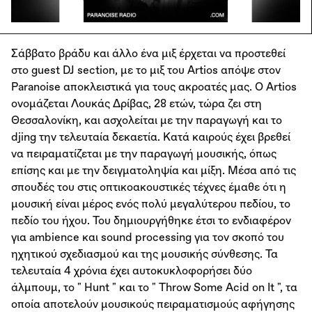
Σάββατο βράδυ και άλλο ένα μιξ έρχεται να προστεθεί
στο guest DJ section, με το μιξ του Artios απόψε στον
Paranoise αποκλειστικά για τους ακροατές μας. O Artios
ονομάζεται Λουκάς Δρίβας, 28 ετών, τώρα ζει στη
Θεσσαλονίκη, και ασχολείται με την παραγωγή και το
djing την τελευταία δεκαετία. Kατά καιρούς έχει βρεθεί
να πειραματίζεται με την παραγωγή μουσικής, όπως
επίσης και με την δειγματοληψία και μίξη. Μέσα από τις
σπουδές του στις οπτικοακουστικές τέχνες έμαθε ότι η
μουσική είναι μέρος ενός πολύ μεγαλύτερου πεδίου, το
πεδίο του ήχου. Του δημιουργήθηκε έτσι το ενδιαφέρον
για ambience και sound processing για τον σκοπό του
ηχητικού σχεδιασμού και της μουσικής σύνθεσης. Τα
τελευταία 4 χρόνια έχει αυτοκυκλοφορήσει δύο
άλμπουμ, το " Hunt " και το " Throw Some Acid on It ", τα
οποία αποτελούν μουσικούς πειραματισμούς αφήγησης