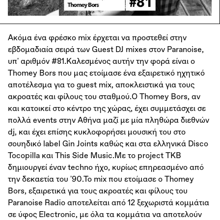
Aκόμα ένα φρέσκο mix έρχεται να προστεθεί στην
εβδομαδιαία σειρά των Guest DJ mixes στον Paranoise,
υπ' αριθμόν #81.Καλεσμένος αυτήν την φορά είναι ο
Thomey Bors που μας ετοίμασε ένα εξαιρετικό ηχητικό
αποτέλεσμα για το guest mix, αποκλειστικά για τους
ακροατές και φίλους του σταθμού.Ο Thomey Bors, αν
και κατοικεί στο κέντρο της χώρας, έχει συμμετάσχει σε
πολλά events στην Αθήνα μαζί με μία πληθώρα διεθνών
dj, και έχει επίσης κυκλοφορήσει μουσική του στο
σουηδικό label Gin Joints καθώς και στα ελληνικά Disco
Tocopilla και This Side Music.Με το project TKB
δημιουργεί έναν techno ήχο, κυρίως επηρεασμένο από
την δεκαετία του '90.Το mix που ετοίμασε o Thomey
Bors, εξαιρετικά για τους ακροατές και φίλους του
Paranoise Radio αποτελείται από 12 ξεχωριστά κομμάτια
σε ύφος Εlectronic, με όλα τα κομμάτια να αποτελούν