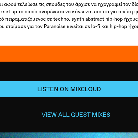
ι αφού τελείωσε τις σπούδες του άρχισε να ηχογραφεί τον δί
ive set up το οποίο αναμένεται να κάνει ντεμπούτο για πρώτη 
 πειραματιζόμενος σε techno, synth abstract hip-hop ήχους
υ ετοίμασε για τον Paranoise κινείται σε lo-fi και hip-hop ήχ
LISTEN ON MIXCLOUD
VIEW ALL GUEST MIXES