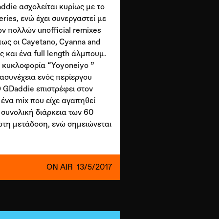
addie ασχολείται κυρίως με το
eries, ενώ έχει συνεργαστεί με
των πολλών unofficial remixes
όπως οι Cayetano, Cyanna and
 και ένα full length άλμπουμ.
υ κυκλοφορία “Yoyoneiyo ”
 ασυνέχεια ενός περίεργου
Ο GDaddie επιστρέφει στον
 ένα mix που είχε αγαπηθεί
 συνολική διάρκεια των 60
ώτη μετάδοση, ενώ σημειώνεται
ON AIR
13/5/2017