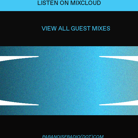
LISTEN ON MIXCLOUD
VIEW ALL GUEST MIXES
PARANOISERADIO(DOT)COM