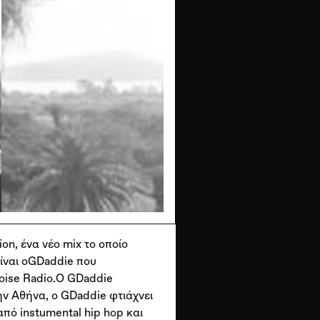
n, ένα νέο mix το οποίο
είναι οGDaddie που
noise Radio.Ο GDaddie
ην Αθήνα, ο GDaddie φτιάχνει
από instumental hip hop και