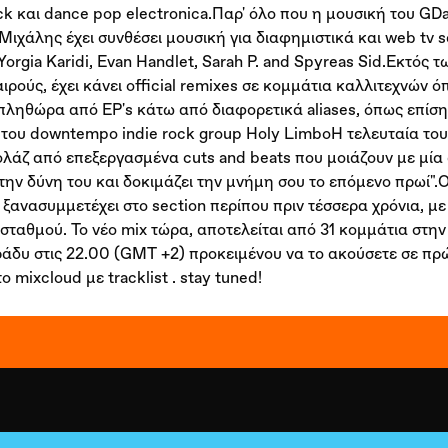
ock και dance pop electronica.Παρ' όλο που η μουσική του GD
 Μιχάλης έχει συνθέσει μουσική για διαφημιστικά και web tv s
Yorgia Karidi, Evan Handlet, Sarah P. and Spyreas Sid.Εκτός 
καιρούς, έχει κάνει official remixes σε κομμάτια καλλιτεχνών 
πληθώρα από EP's κάτω από διαφορετικά aliases, όπως επίσης
ς του downtempo indie rock group Holy LimboΗ τελευταία το
κολάζ από επεξεργασμένα cuts and beats που μοιάζουν με μία
την δύνη του και δοκιμάζει την μνήμη σου το επόμενο πρωί".
 ξανασυμμετέχει στο section περίπου πριν τέσσερα χρόνια, με
σταθμού. Το νέο mix τώρα, αποτελείται από 31 κομμάτια στην
ράδυ στις 22.00 (GMT +2) προκειμένου να το ακούσετε σε πρ
 mixcloud με tracklist . stay tuned!