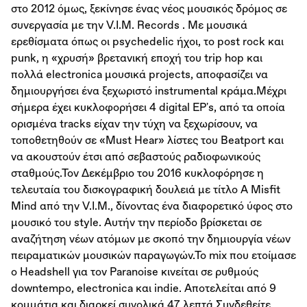
στο 2012 όμως, ξεκίνησε ένας νέος μουσικός δρόμος σε
συνεργασία με την V.I.M. Records . Με μουσικά
ερεθίσματα όπως οι psychedelic ήχοι, το post rock και
punk, η «χρυσή» βρετανική εποχή του trip hop και
πολλά electronica μουσικά projects, αποφασίζει να
δημιουργήσει ένα ξεχωριστό instrumental κράμα.Μέχρι
σήμερα έχει κυκλοφορήσει 4 digital EP's, από τα οποία
ορισμένα tracks είχαν την τύχη να ξεχωρίσουν, να
τοποθετηθούν σε «Must Hear» λίστες του Beatport και
να ακουστούν έτσι από σεβαστούς ραδιοφωνικούς
σταθμούς.Τον Δεκέμβριο του 2016 κυκλοφόρησε η
τελευταία του δισκογραφική δουλειά με τίτλο A Misfit
Mind από την V.I.M., δίνοντας ένα διαφορετικό ύφος στο
μουσικό του style. Αυτήν την περίοδο βρίσκεται σε
αναζήτηση νέων ατόμων με σκοπό την δημιουργία νέων
πειραματικών μουσικών παραγωγών.Το mix που ετοίμασε
o Headshell για τον Paranoise κινείται σε ρυθμούς
downtempo, electronica και indie. Αποτελείται από 9
κομμάτια και διαρκεί συνολικά 47 λεπτά.Συνδεθείτε