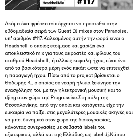
Ακόμα ένα φρέσκο mix έρχεται να προστεθεί στην
εβδομαδιαία σειρά των Guest DJ mixes στον Paranoise,
υπ’ αριθμόν #117.Καλεσμένος αυτήν την φορά είναι ο
Headshell, ο οποίος ετοίμασε και χαρίζει ένα
αποκλειστικό mix για τους ακροατές και φίλους του
σταθμού.Headshell , ή αλλιώς κεφαλή ήχου, είναι ένα
από τα βασικότερα μέρη ενός πικάπ ώστε να επιτευχθεί
η παραγωγή ήχου. Πίσω από το project βρίσκεται ο
Θοδωρής Κ., ο οποίος σε νεαρή ηλικία ξεκίνησε την
ενασχόληση του με την ηλεκτρονική μουσική και το
djing στον χώρο της Progressive.Στη πόλη της
Θεσσαλονίκης, από την οποία και κατάγεται, είχε την
ευκαιρία να παίξει στις μεγαλύτερες μουσικές σκηνές και
να μπει δυναμικά στον χώρο της δισκογραφίας,
κάνοντας συνεργασίες με σεβαστά labels του
εξωτερικού, αλλά και της Ελλάδος, ως label dj.Kάπου