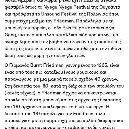
Nότια Αμερική και Αφρική, ενώ έχει παίξει σε μεγάλα
φεστιβάλ όπως το Nyege Nyege Festival της Ουγκάντα
και πρόσφατα το Unsound Festival της Πολωνίας όπου
συμμετείχε μαζί με τον Friedman. Παράλληλα με τη
μουσική του πορεία, ο João Pais Filipe κατασκευάζει
Gong, πιατίνια και άλλα μεταλλικά είδη κρουστών, μία
ενασχόληση που τον βοηθά να εξερευνά τις ακουστικές
ιδιότητες αυτών των αντικειμένων καθώς και την πιθανή
θέση τους ως μέρη ηχητικών γλυπτών.
Ο Γερμανός Burnt Friedman, γεννημένος το 1965, είναι
ένας από τους πιο καταξιωμένους μουσικούς και
παραγωγούς, με μια μακρά πορεία σχεδόν 40 χρόνων.
Στη δεκαετία του ‘80, κατά τη διάρκεια των σπουδών του
(καλές τέχνες), ο Friedman άρχισε να επικεντρώνεται
αποκλειστικά στη μουσική και στις αρχές της δεκαετίας
του ‘90 άρχισε να κυκλοφορεί τα δικά του έργα. Η
δεκαετία του ‘90 υπήρξε για τον Friedman πολύ
παραγωγική με τη συμμετοχή του σε πολλά διαφορετικά
project και με συνεργασίες - σταθμούς: ενδεικτικά, η