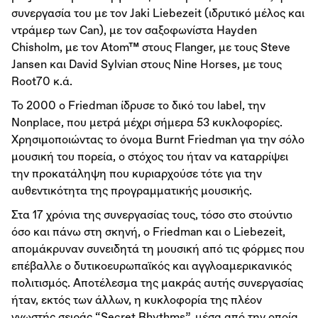
συνεργασία του με τον Jaki Liebezeit (ιδρυτικό μέλος και
ντράμερ των Can), με τον σαξοφωνίστα Hayden
Chisholm, με τον Atom™ στους Flanger, με τους Steve
Jansen και David Sylvian στους Nine Horses, με τους
Root70 κ.ά.
Το 2000 o Friedman ίδρυσε το δικό του label, την
Nonplace, που μετρά μέχρι σήμερα 53 κυκλοφορίες.
Χρησιμοποιώντας το όνομα Burnt Friedman για την σόλο
μουσική του πορεία, ο στόχος του ήταν να καταρρίψει
την προκατάληψη που κυριαρχούσε τότε για την
αυθεντικότητα της προγραμματικής μουσικής.
Στα 17 χρόνια της συνεργασίας τους, τόσο στο στούντιο
όσο και πάνω στη σκηνή, ο Friedman και ο Liebezeit,
απομάκρυναν συνειδητά τη μουσική από τις φόρμες που
επέβαλλε ο δυτικοευρωπαϊκός και αγγλοαμερικανικός
πολιτισμός. Αποτέλεσμα της μακράς αυτής συνεργασίας
ήταν, εκτός των άλλων, η κυκλοφορία της πλέον
γνωστής σειράς “Secret Rhythms”, μέσα από την οποία